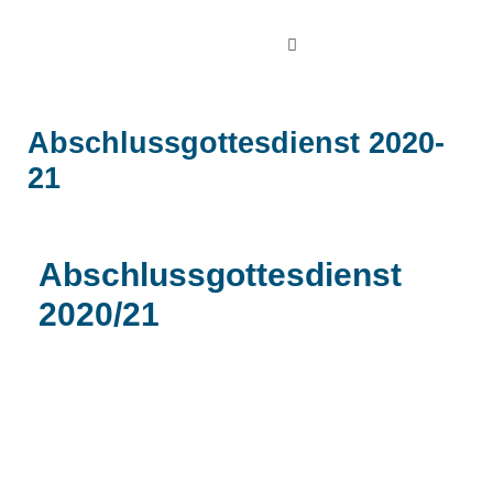
Zum
Menu
Inhalt
springen
Post
navigation
Abschlussgottesdienst 2020-
21
Suellen Müller
Von
/
13. Juli 2021
Abschlussgottesdienst
2020/21