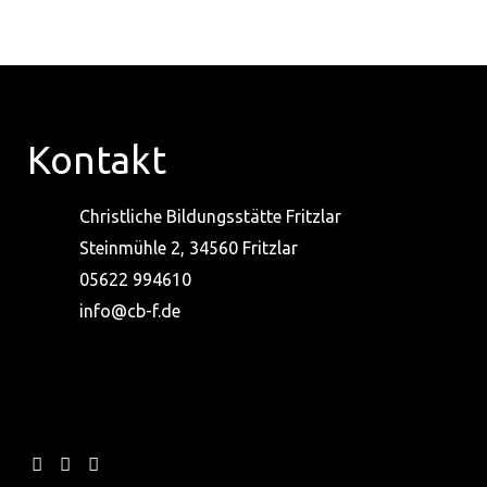
Kontakt
Christliche Bildungsstätte Fritzlar
Steinmühle 2, 34560 Fritzlar
05622 994610
info@cb-f.de
I
F
Y
n
a
o