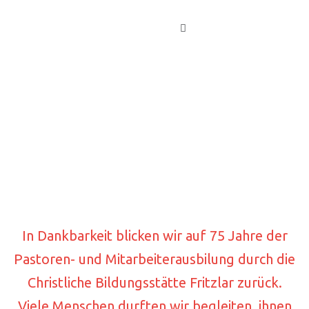
Zum
Menu
Inhalt
springen
In Dankbarkeit blicken wir auf 75 Jahre der
Pastoren- und Mitarbeiterausbilung durch die
Christliche Bildungsstätte Fritzlar zurück.
Viele Menschen durften wir begleiten, ihnen